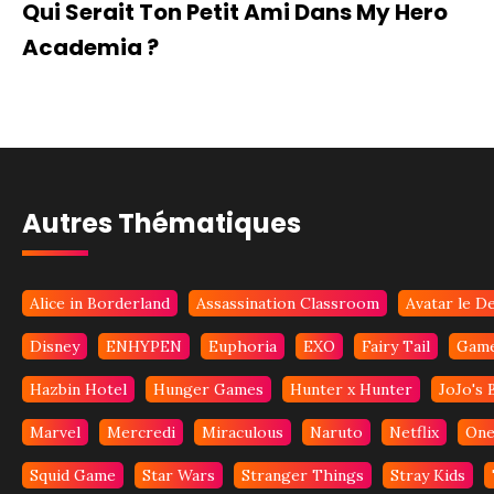
Qui Serait Ton Petit Ami Dans My Hero
Academia ?
Autres Thématiques
Alice in Borderland
Assassination Classroom
Avatar le De
Disney
ENHYPEN
Euphoria
EXO
Fairy Tail
Game
Hazbin Hotel
Hunger Games
Hunter x Hunter
JoJo's 
Marvel
Mercredi
Miraculous
Naruto
Netflix
One
Squid Game
Star Wars
Stranger Things
Stray Kids