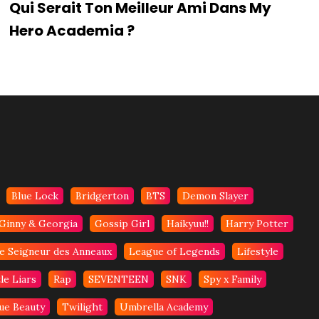
Qui Serait Ton Meilleur Ami Dans My
Hero Academia ?
Blue Lock
Bridgerton
BTS
Demon Slayer
Ginny & Georgia
Gossip Girl
Haikyuu!!
Harry Potter
e Seigneur des Anneaux
League of Legends
Lifestyle
le Liars
Rap
SEVENTEEN
SNK
Spy x Family
ue Beauty
Twilight
Umbrella Academy