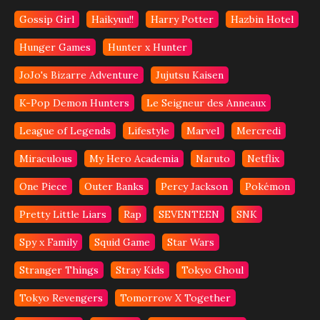
Gossip Girl
Haikyuu!!
Harry Potter
Hazbin Hotel
Hunger Games
Hunter x Hunter
JoJo's Bizarre Adventure
Jujutsu Kaisen
K-Pop Demon Hunters
Le Seigneur des Anneaux
League of Legends
Lifestyle
Marvel
Mercredi
Miraculous
My Hero Academia
Naruto
Netflix
One Piece
Outer Banks
Percy Jackson
Pokémon
Pretty Little Liars
Rap
SEVENTEEN
SNK
Spy x Family
Squid Game
Star Wars
Stranger Things
Stray Kids
Tokyo Ghoul
Tokyo Revengers
Tomorrow X Together