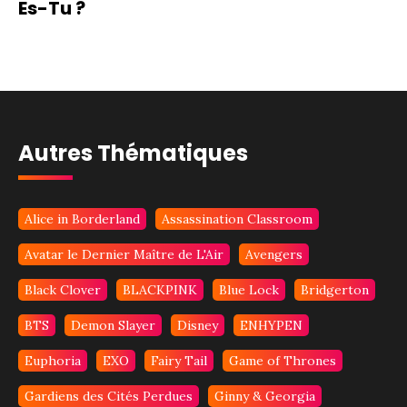
Es-Tu ?
Autres Thématiques
Alice in Borderland
Assassination Classroom
Avatar le Dernier Maître de L'Air
Avengers
Black Clover
BLACKPINK
Blue Lock
Bridgerton
BTS
Demon Slayer
Disney
ENHYPEN
Euphoria
EXO
Fairy Tail
Game of Thrones
Gardiens des Cités Perdues
Ginny & Georgia