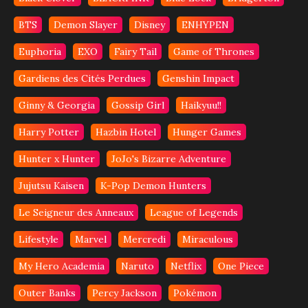
BTS
Demon Slayer
Disney
ENHYPEN
Euphoria
EXO
Fairy Tail
Game of Thrones
Gardiens des Cités Perdues
Genshin Impact
Ginny & Georgia
Gossip Girl
Haikyuu!!
Harry Potter
Hazbin Hotel
Hunger Games
Hunter x Hunter
JoJo's Bizarre Adventure
Jujutsu Kaisen
K-Pop Demon Hunters
Le Seigneur des Anneaux
League of Legends
Lifestyle
Marvel
Mercredi
Miraculous
My Hero Academia
Naruto
Netflix
One Piece
Outer Banks
Percy Jackson
Pokémon