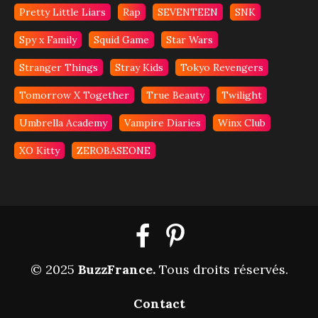
Pretty Little Liars
Rap
SEVENTEEN
SNK
Spy x Family
Squid Game
Star Wars
Stranger Things
Stray Kids
Tokyo Revengers
Tomorrow X Together
True Beauty
Twilight
Umbrella Academy
Vampire Diaries
Winx Club
XO Kitty
ZEROBASEONE
© 2025
BuzzFrance
.
Tous droits réservés.
Contact