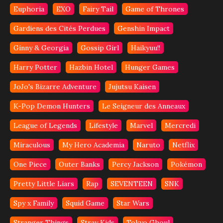
Euphoria
EXO
Fairy Tail
Game of Thrones
Gardiens des Cités Perdues
Genshin Impact
Ginny & Georgia
Gossip Girl
Haikyuu!!
Harry Potter
Hazbin Hotel
Hunger Games
JoJo's Bizarre Adventure
Jujutsu Kaisen
K-Pop Demon Hunters
Le Seigneur des Anneaux
League of Legends
Lifestyle
Marvel
Mercredi
Miraculous
My Hero Academia
Naruto
Netflix
One Piece
Outer Banks
Percy Jackson
Pokémon
Pretty Little Liars
Rap
SEVENTEEN
SNK
Spy x Family
Squid Game
Star Wars
Stranger Things
Stray Kids
Tokyo Ghoul