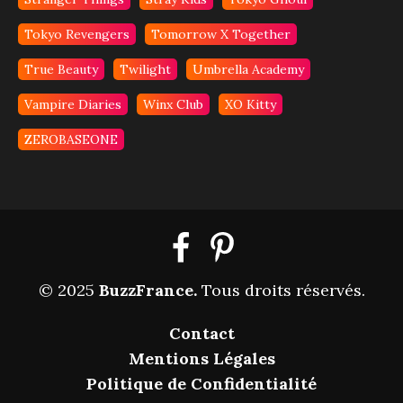
Tokyo Revengers
Tomorrow X Together
True Beauty
Twilight
Umbrella Academy
Vampire Diaries
Winx Club
XO Kitty
ZEROBASEONE
© 2025
BuzzFrance
.
Tous droits réservés.
Contact
Mentions Légales
Politique de Confidentialité