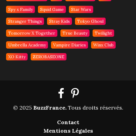
Spy x Family
Squid Game
Star Wars
Stranger Things
Stray Kids
Tokyo Ghoul
Tomorrow X Together
True Beauty
Twilight
Umbrella Academy
Vampire Diaries
Winx Club
XO Kitty
ZEROBASEONE
© 2025
BuzzFrance
.
Tous droits réservés.
Contact
Mentions Légales