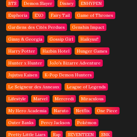
BTS
Demon Slayer
Disney
ENHYPEN
Euphoria
EXO
Fairy Tail
Game of Thrones
Gardiens des Cités Perdues
Genshin Impact
Ginny & Georgia
Gossip Girl
Haikyuu!!
Harry Potter
Hazbin Hotel
Hunger Games
Hunter x Hunter
JoJo's Bizarre Adventure
Jujutsu Kaisen
K-Pop Demon Hunters
Le Seigneur des Anneaux
League of Legends
Lifestyle
Marvel
Mercredi
Miraculous
My Hero Academia
Naruto
Netflix
One Piece
Outer Banks
Percy Jackson
Pokémon
Pretty Little Liars
Rap
SEVENTEEN
SNK