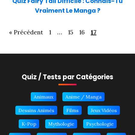
Quiz Fairy Tail Difficile : Connais-Tu
Vraiment Le Manga ?
« Précédent
1
…
15
16
17
Quiz / Tests par Catégories
Animaux
Anime / Manga
Dessins Animés
Films
Jeux Vidéos
K-Pop
Mythologie
Psychologie