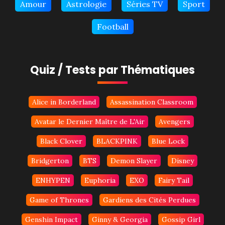
Amour
Astrologie
Séries TV
Sport
Football
Quiz / Tests par Thématiques
Alice in Borderland
Assassination Classroom
Avatar le Dernier Maître de L'Air
Avengers
Black Clover
BLACKPINK
Blue Lock
Bridgerton
BTS
Demon Slayer
Disney
ENHYPEN
Euphoria
EXO
Fairy Tail
Game of Thrones
Gardiens des Cités Perdues
Genshin Impact
Ginny & Georgia
Gossip Girl