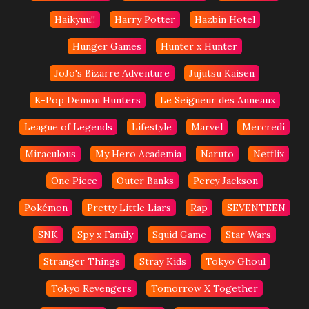
Haikyuu!!
Harry Potter
Hazbin Hotel
Hunger Games
Hunter x Hunter
JoJo's Bizarre Adventure
Jujutsu Kaisen
K-Pop Demon Hunters
Le Seigneur des Anneaux
League of Legends
Lifestyle
Marvel
Mercredi
Miraculous
My Hero Academia
Naruto
Netflix
One Piece
Outer Banks
Percy Jackson
Pokémon
Pretty Little Liars
Rap
SEVENTEEN
SNK
Spy x Family
Squid Game
Star Wars
Stranger Things
Stray Kids
Tokyo Ghoul
Tokyo Revengers
Tomorrow X Together