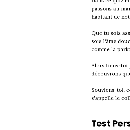
Dans ce quiz éc
passons au mart
habitant de not
Que tu sois as
sois l'âme douc
comme la parka
Alors tiens-toi
découvrons que
Souviens-toi, c
s'appelle le col
Test Pe