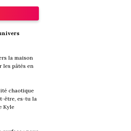
'univers
ers la maison
r les pâtés en
ité chaotique
-être, es-tu la
e Kyle