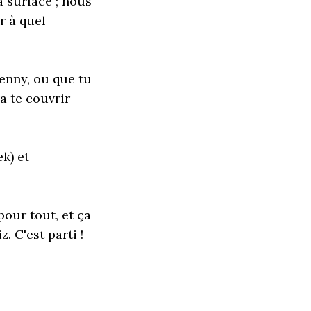
a surface ; nous
r à quel
enny, ou que tu
a te couvrir
k) et
pour tout, et ça
. C'est parti !