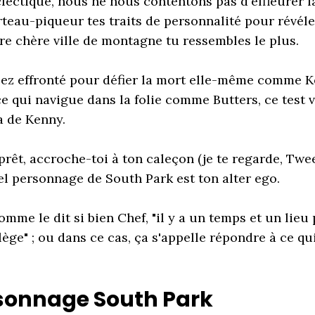
lectique, nous ne nous contentons pas d'effleurer l
eau-piqueur tes traits de personnalité pour révéle
re chère ville de montagne tu ressembles le plus.
sez effronté pour défier la mort elle-même comme K
e qui navigue dans la folie comme Butters, ce test v
 de Kenny.
 prêt, accroche-toi à ton caleçon (je te regarde, Twee
l personnage de South Park est ton alter ego.
omme le dit si bien Chef, "il y a un temps et un lieu 
lège" ; ou dans ce cas, ça s'appelle répondre à ce quiz
rsonnage South Park