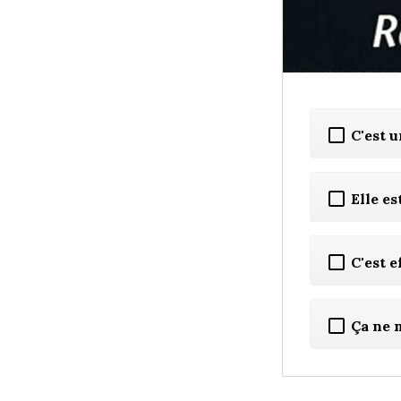
C'est 
Elle es
C'est e
Ça ne 