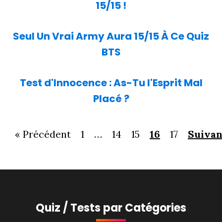
15/15 !
Seul Un Vrai Army Aura 15/15 À Ce Quiz
BTS
Test d'Innocence : As-Tu l'Esprit Mal
Placé ?
« Précédent
1
…
14
15
16
17
Suivan
Quiz / Tests par Catégories