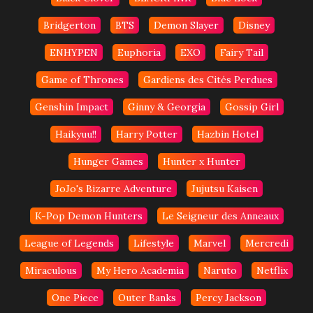
Bridgerton
BTS
Demon Slayer
Disney
ENHYPEN
Euphoria
EXO
Fairy Tail
Game of Thrones
Gardiens des Cités Perdues
Genshin Impact
Ginny & Georgia
Gossip Girl
Haikyuu!!
Harry Potter
Hazbin Hotel
Hunger Games
Hunter x Hunter
JoJo's Bizarre Adventure
Jujutsu Kaisen
K-Pop Demon Hunters
Le Seigneur des Anneaux
League of Legends
Lifestyle
Marvel
Mercredi
Miraculous
My Hero Academia
Naruto
Netflix
One Piece
Outer Banks
Percy Jackson