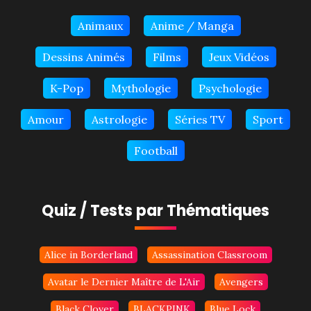
Animaux
Anime / Manga
Dessins Animés
Films
Jeux Vidéos
K-Pop
Mythologie
Psychologie
Amour
Astrologie
Séries TV
Sport
Football
Quiz / Tests par Thématiques
Alice in Borderland
Assassination Classroom
Avatar le Dernier Maître de L'Air
Avengers
Black Clover
BLACKPINK
Blue Lock