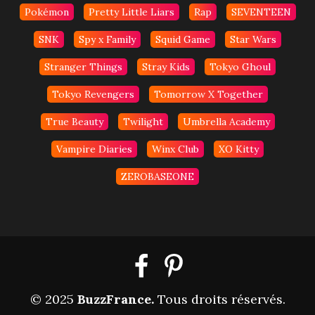
Pokémon
Pretty Little Liars
Rap
SEVENTEEN
SNK
Spy x Family
Squid Game
Star Wars
Stranger Things
Stray Kids
Tokyo Ghoul
Tokyo Revengers
Tomorrow X Together
True Beauty
Twilight
Umbrella Academy
Vampire Diaries
Winx Club
XO Kitty
ZEROBASEONE
© 2025
BuzzFrance
.
Tous droits réservés.