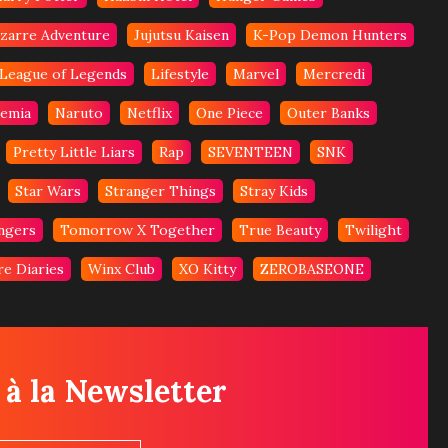
izarre Adventure
Jujutsu Kaisen
K-Pop Demon Hunters
League of Legends
Lifestyle
Marvel
Mercredi
emia
Naruto
Netflix
One Piece
Outer Banks
Pretty Little Liars
Rap
SEVENTEEN
SNK
Star Wars
Stranger Things
Stray Kids
ngers
Tomorrow X Together
True Beauty
Twilight
e Diaries
Winx Club
XO Kitty
ZEROBASEONE
 à la Newsletter