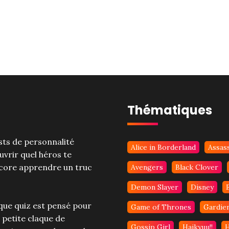
Thématiques
ests de personnalité
Alice in Borderland
Assas
uvrir quel héros te
ncore apprendre un truc
Avengers
Black Clover
Demon Slayer
Disney
aque quiz est pensé pour
Game of Thrones
Gardien
 petite claque de
Gossip Girl
Haikyuu!!
H