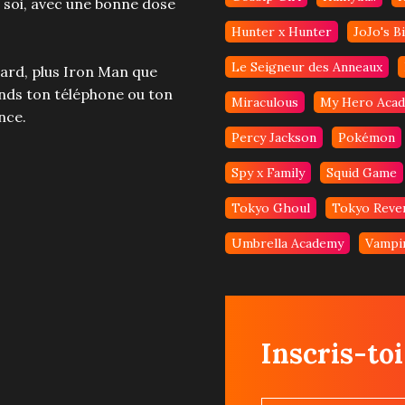
 soi, avec une bonne dose
Hunter x Hunter
JoJo's B
Le Seigneur des Anneaux
tard, plus Iron Man que
nds ton téléphone ou ton
Miraculous
My Hero Acad
nce.
Percy Jackson
Pokémon
Spy x Family
Squid Game
Tokyo Ghoul
Tokyo Reve
Umbrella Academy
Vampir
Inscris-toi