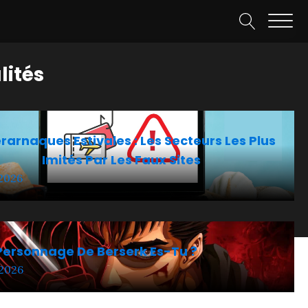
lités
arnaques Estivales : Les Secteurs Les Plus
Imités Par Les Faux Sites
 2026
Personnage De Berserk Es-Tu ?
 2026