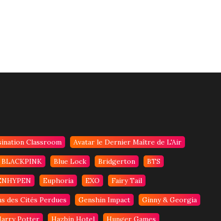
sination Classroom
Avatar le Dernier Maître de L'Air
BLACKPINK
Blue Lock
Bridgerton
BTS
ENHYPEN
Euphoria
EXO
Fairy Tail
s des Cités Perdues
Genshin Impact
Ginny & Georgia
arry Potter
Hazbin Hotel
Hunger Games