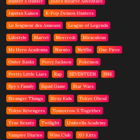
Hunter x Hunter
JoJo's Bizarre Adventure
Jujutsu Kaisen
K-Pop Demon Hunters
Le Seigneur des Anneaux
League of Legends
Lifestyle
Marvel
Mercredi
Miraculous
My Hero Academia
Naruto
Netflix
One Piece
Outer Banks
Percy Jackson
Pokémon
Pretty Little Liars
Rap
SEVENTEEN
SNK
Spy x Family
Squid Game
Star Wars
Stranger Things
Stray Kids
Tokyo Ghoul
Tokyo Revengers
Tomorrow X Together
True Beauty
Twilight
Umbrella Academy
Vampire Diaries
Winx Club
XO Kitty