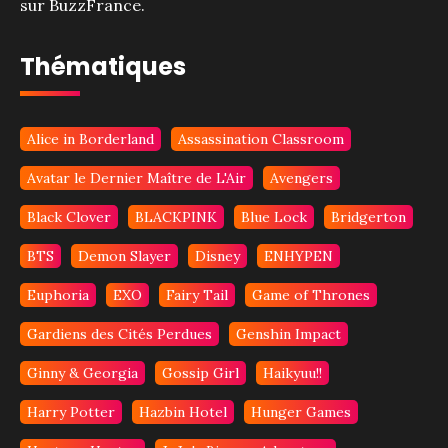
sur BuzzFrance.
Thématiques
Alice in Borderland
Assassination Classroom
Avatar le Dernier Maître de L'Air
Avengers
Black Clover
BLACKPINK
Blue Lock
Bridgerton
BTS
Demon Slayer
Disney
ENHYPEN
Euphoria
EXO
Fairy Tail
Game of Thrones
Gardiens des Cités Perdues
Genshin Impact
Ginny & Georgia
Gossip Girl
Haikyuu!!
Harry Potter
Hazbin Hotel
Hunger Games