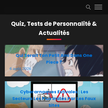
Quiz, Tests de Personnalité &
Actualités
Qui Serait Ton Petit Ami Dans One
Piece ?
6 août 2026
Cyberarnaques Estivales : Les
Secteurs Les Plus Imités Par Les Faux
Sites