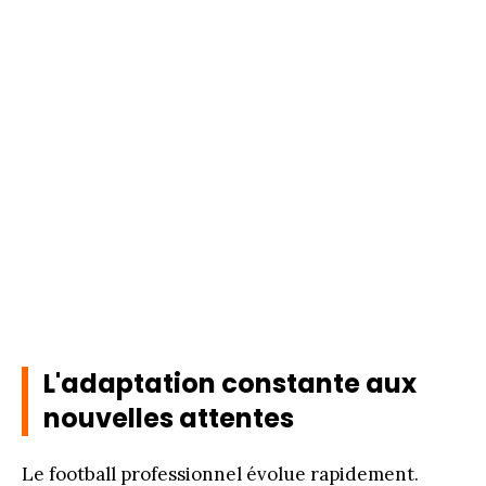
L'adaptation constante aux
nouvelles attentes
Le football professionnel évolue rapidement.