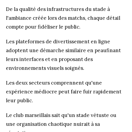
De la qualité des infrastructures du stade à
l'ambiance créée lors des matchs, chaque détail
compte pour fidéliser le public.
Les plateformes de divertissement en ligne
adoptent une démarche similaire en peaufinant
leurs interfaces et en proposant des
environnements visuels soignés.
Les deux secteurs comprennent qu'une
expérience médiocre peut faire fuir rapidement
leur public.
Le club marseillais sait qu'un stade vétuste ou
une organisation chaotique nuirait à sa