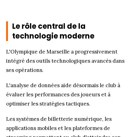
Le rôle central de la
technologie moderne
L'Olympique de Marseille a progressivement
intégré des outils technologiques avancés dans
ses opérations.
L'analyse de données aide désormais le club à
évaluer les performances des joueurs et à
optimiser les stratégies tactiques.
Les systèmes de billetterie numérique, les
applications mobiles et les plateformes de