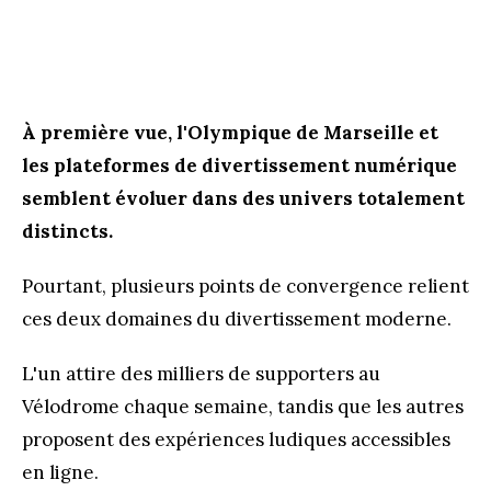
À première vue, l'Olympique de Marseille et
les plateformes de divertissement numérique
semblent évoluer dans des univers totalement
distincts.
Pourtant, plusieurs points de convergence relient
ces deux domaines du divertissement moderne.
L'un attire des milliers de supporters au
Vélodrome chaque semaine, tandis que les autres
proposent des expériences ludiques accessibles
en ligne.