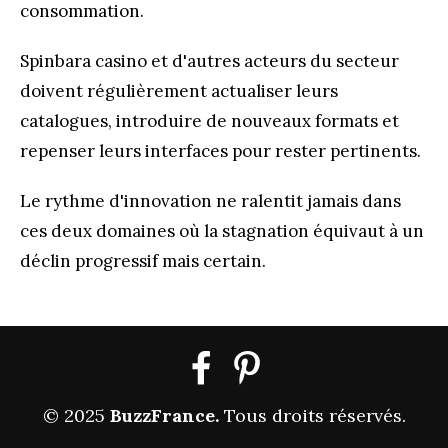
consommation.
Spinbara casino et d'autres acteurs du secteur
doivent régulièrement actualiser leurs
catalogues, introduire de nouveaux formats et
repenser leurs interfaces pour rester pertinents.
Le rythme d'innovation ne ralentit jamais dans
ces deux domaines où la stagnation équivaut à un
déclin progressif mais certain.
© 2025
BuzzFrance
.
Tous droits réservés.