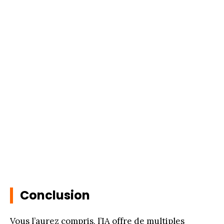
Conclusion
Vous l’aurez compris, l’IA offre de multiples