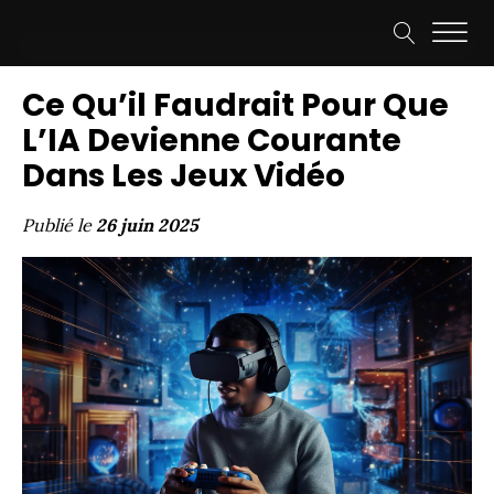
Ce Qu’il Faudrait Pour Que
L’IA Devienne Courante
Dans Les Jeux Vidéo
Publié le
26 juin 2025