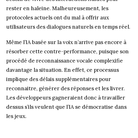
rester en haleine. Malheureusement, les
protocoles actuels ont du mal à offrir aux
utilisateurs des dialogues naturels en temps réel.
Même l’IA basée sur la voix n’arrive pas encore à
résorber cette contre-performance, puisque son
procédé de reconnaissance vocale complexifie
davantage la situation. En effet, ce processus
implique des délais supplémentaires pour
reconnaitre, générer des réponses et les livrer.
Les développeurs gagneraient donc à travailler
dessus s’ils veulent que l’IA se démocratise dans
les jeux.