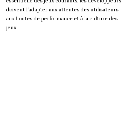
essentielle des jeux courants, les développeurs
doivent l’adapter aux attentes des utilisateurs,
aux limites de performance et à la culture des
jeux.