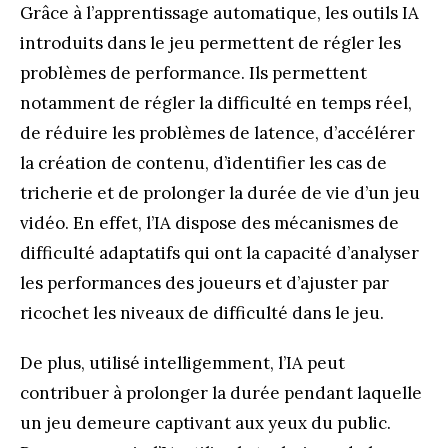
Grâce à l’apprentissage automatique, les outils IA
introduits dans le jeu permettent de régler les
problèmes de performance. Ils permettent
notamment de régler la difficulté en temps réel,
de réduire les problèmes de latence, d’accélérer
la création de contenu, d’identifier les cas de
tricherie et de prolonger la durée de vie d’un jeu
vidéo. En effet, l’IA dispose des mécanismes de
difficulté adaptatifs qui ont la capacité d’analyser
les performances des joueurs et d’ajuster par
ricochet les niveaux de difficulté dans le jeu.
De plus, utilisé intelligemment, l’IA peut
contribuer à prolonger la durée pendant laquelle
un jeu demeure captivant aux yeux du public.