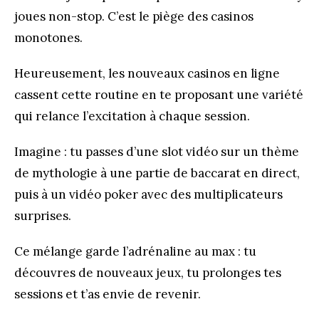
joues non-stop. C’est le piège des casinos
monotones.
Heureusement, les nouveaux casinos en ligne
cassent cette routine en te proposant une variété
qui relance l’excitation à chaque session.
Imagine : tu passes d’une slot vidéo sur un thème
de mythologie à une partie de baccarat en direct,
puis à un vidéo poker avec des multiplicateurs
surprises.
Ce mélange garde l’adrénaline au max : tu
découvres de nouveaux jeux, tu prolonges tes
sessions et t’as envie de revenir.