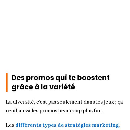
Des promos qui te boostent
grâce à la variété
La diversité, c’est pas seulement dans les jeux ; ça
rend aussi les promos beaucoup plus fun.
Les
différents types de stratégies marketing
,