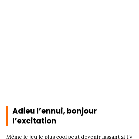
Adieu l’ennui, bonjour
l’excitation
Même le jeu le plus cool peut devenir lassant si t’y