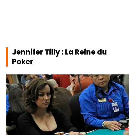
Jennifer Tilly : La Reine du
Poker