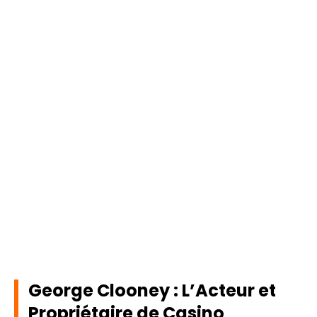
George Clooney : L’Acteur et
Propriétaire de Casino