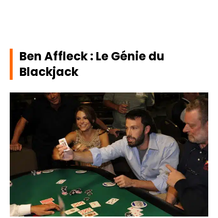
Ben Affleck : Le Génie du
Blackjack