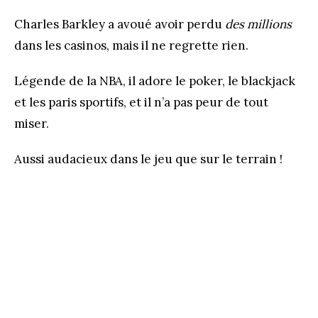
Charles Barkley a avoué avoir perdu
des millions
dans les casinos, mais il ne regrette rien.
Légende de la NBA, il adore le poker, le blackjack
et les paris sportifs, et il n’a pas peur de tout
miser.
Aussi audacieux dans le jeu que sur le terrain !