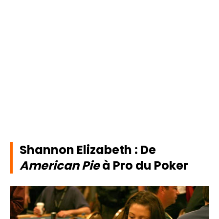
Shannon Elizabeth : De
American Pie
à Pro du Poker