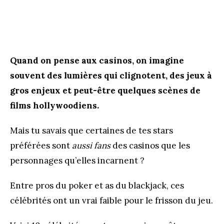
Quand on pense aux casinos, on imagine
souvent des lumières qui clignotent, des jeux à
gros enjeux et peut-être quelques scènes de
films hollywoodiens.
Mais tu savais que certaines de tes stars
préférées sont
aussi fans
des casinos que les
personnages qu’elles incarnent ?
Entre pros du poker et as du blackjack, ces
célébrités ont un vrai faible pour le frisson du jeu.