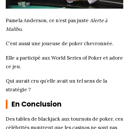
Pamela Anderson, ce n’est pas juste
Alerte à
Malibu
.
C’est aussi une joueuse de poker chevronnée.
Elle a participé aux World Series of Poker et adore
ce jeu.
Qui aurait cru qu’elle avait un tel sens de la
stratégie ?
En Conclusion
Des tables de blackjack aux tournois de poker, ces
célébrités montrent que les casinos ne sont pas